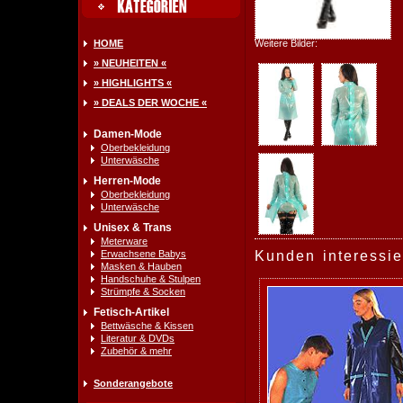
HOME
Weitere Bilder:
» NEUHEITEN «
» HIGHLIGHTS «
» DEALS DER WOCHE «
Damen-Mode
Oberbekleidung
Unterwäsche
Herren-Mode
Oberbekleidung
Unterwäsche
Unisex & Trans
Meterware
Erwachsene Babys
Kunden interessie
Masken & Hauben
Handschuhe & Stulpen
Strümpfe & Socken
Fetisch-Artikel
Bettwäsche & Kissen
Literatur & DVDs
Zubehör & mehr
Sonderangebote