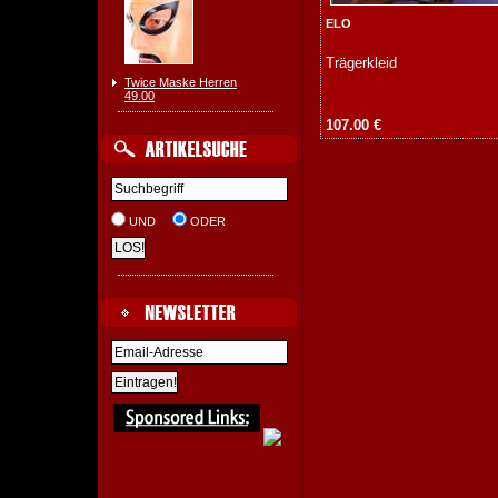
ELO
Trägerkleid
Twice Maske Herren
49.00
107.00 €
UND
ODER