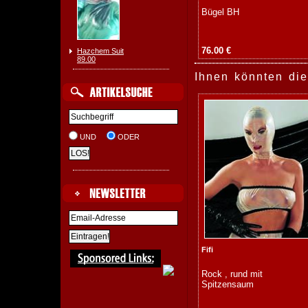
Bügel BH
76.00 €
Hazchem Suit
89.00
Ihnen könnten die
UND
ODER
Fifi
Rock , rund mit
Spitzensaum