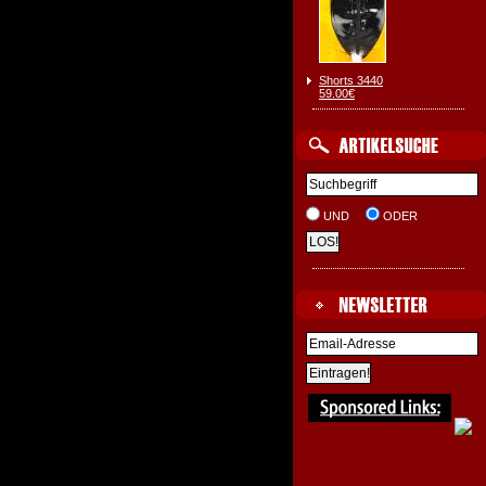
Shorts 3440
59.00€
UND
ODER